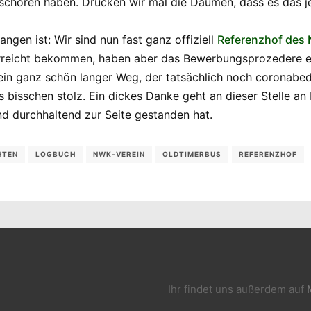
schoren haben. Drücken wir mal die Daumen, dass es das je
gen ist: Wir sind nun fast ganz offiziell
Referenzhof des
überreicht bekommen, haben aber das Bewerbungsprozedere 
 ein ganz schön langer Weg, der tatsächlich noch coronabed
s bisschen stolz. Ein dickes Danke geht an dieser Stelle an 
nd durchhaltend zur Seite gestanden hat.
HTEN
LOGBUCH
NWK-VEREIN
OLDTIMERBUS
REFERENZHOF
Ihr findet uns außerdem auf