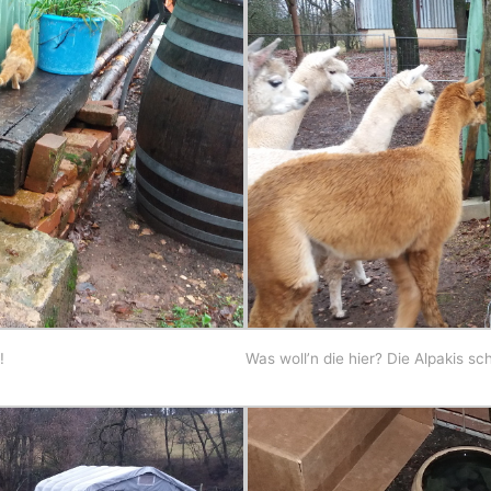
!
Was woll’n die hier? Die Alpakis s