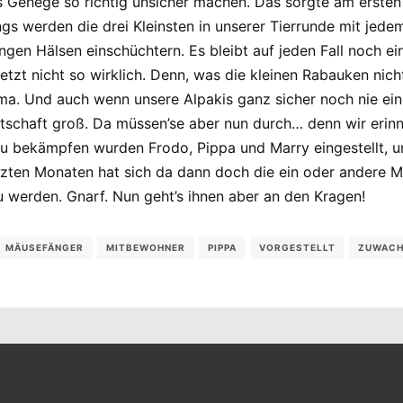
s Gehege so richtig unsicher machen. Das sorgte am ersten T
gs werden die drei Kleinsten in unserer Tierrunde mit jede
ngen Hälsen einschüchtern. Es bleibt auf jeden Fall noch e
jetzt nicht so wirklich. Denn, was die kleinen Rabauken ni
uma. Und auch wenn unsere Alpakis ganz sicher noch nie ein
itschaft groß. Da müssen’se aber nun durch… denn wir erin
zu bekämpfen wurden Frodo, Pippa und Marry eingestellt, u
tzten Monaten hat sich da dann doch die ein oder andere M
 werden. Gnarf. Nun geht’s ihnen aber an den Kragen!
MÄUSEFÄNGER
MITBEWOHNER
PIPPA
VORGESTELLT
ZUWAC