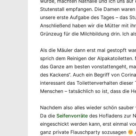
würde, machten Nathalie und ich uns auf
Stutenstall empfangen. Die Damen waren 
unsere erste Aufgabe des Tages – das Stu
Anschließend haben wir die Mütter mit ih
Grünzeug für die Milchbildung drin. Ich a
Als die Mäuler dann erst mal gestopft wa
sprich dem Reinigen der Alpakatoiletten. 
das Ganze am besten vonstattengeht, mac
des Kackens“. Auch ein Begriff von Corina
interessant das Toilettenverhalten dieser
Menschen – tatsächlich so ist, dass die H
Nachdem also alles wieder schön sauber 
Da die
Seifenvorräte
des Hofladens zur Ne
eingeschickt werden kann, erst einmal vo
ganz private Flauschparty sozusagen
A