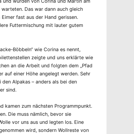
da und wurden von Corina und Martin am
 warteten. Das war dann auch gleich
 Eimer fast aus der Hand gerissen.
dere Futtermischung mit lauter gutem
Kacke-Böbbeln“ wie Corina es nennt,
lettenstellen zeigte und uns erklärte wie
hen an die Arbeit und folgten dem „Pfad
mer auf einer Höhe angelegt werden. Sehr
i den Alpakas – anders als bei den
er sind.
e und kamen zum nächsten Programmpunkt.
en. Die muss nämlich, bevor sie
olle vor uns aus und legten los. Eine
e genommen wird, sondern Wollreste von