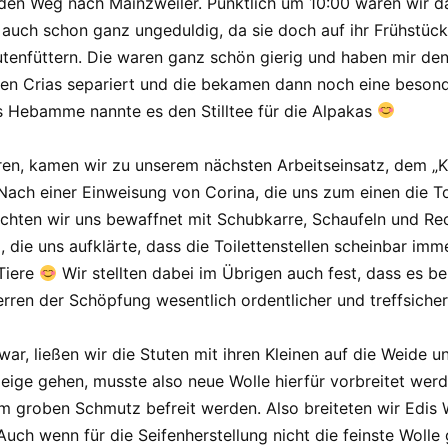
 den Weg nach Mainzweiler. Pünktlich um 10:00 waren wir 
auch schon ganz ungeduldig, da sie doch auf ihr Frühstück
tenfüttern. Die waren ganz schön gierig und haben mir den
ren Crias separiert und die bekamen dann noch eine beson
ls Hebamme nannte es den Stilltee für die Alpakas
ren, kamen wir zu unserem nächsten Arbeitseinsatz, dem „
Nach einer Einweisung von Corina, die uns zum einen die Toi
hten wir uns bewaffnet mit Schubkarre, Schaufeln und Rec
, die uns aufklärte, dass die Toilettenstellen scheinbar im
 Tiere
Wir stellten dabei im Übrigen auch fest, dass es be
erren der Schöpfung wesentlich ordentlicher und treffsicher
war, ließen wir die Stuten mit ihren Kleinen auf die Weid
ige gehen, musste also neue Wolle hierfür vorbreitet werd
m groben Schmutz befreit werden. Also breiteten wir Edis W
uch wenn für die Seifenherstellung nicht die feinste Woll