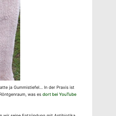
te ja Gummistiefel… In der Praxis ist
n Röntgenraum, was es
dort bei YouTube
n wir seine Entzündung mit Antibiotika