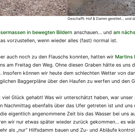
Geschafft: Hof & Damm gerettet… und das
sermassen in bewegten Bildern
anschauen… und
am nächs
s vorzustellen, wenn wieder alles (fast) normal ist.
ber auch noch zu den Flauschs konnten, hatten wir
Martins 
uns am Freitag den Weg. Ohne diesen Graben hätte es uns
 Insofern können wir heute dem schlechten Wetter von dam
nglichen Baggerpläne über den Haufen zu werfen und den G
 viel Glück gehabt! Was wir unterschätzt haben, war unser
en Nachmittag ebenfalls über das Ufer getreten ist und uns
ie eigentlich angenommene Zeit bis das Wasser bei uns au
ren wir nur etwas später wieder zurück gekommen… es wäre
hr als „nur“ Hilfsdamm bauen und Zu- und Abläufe kontroll