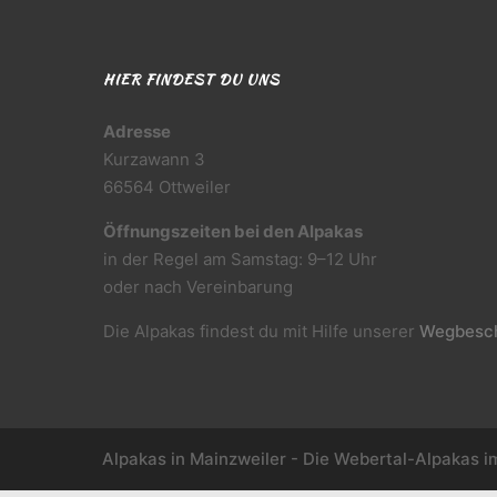
HIER FINDEST DU UNS
Adresse
Kurzawann 3
66564 Ottweiler
Öffnungszeiten bei den Alpakas
in der Regel am Samstag: 9–12 Uhr
oder nach Vereinbarung
Die Alpakas findest du mit Hilfe unserer
Wegbesch
Alpakas in Mainzweiler - Die Webertal-Alpakas i