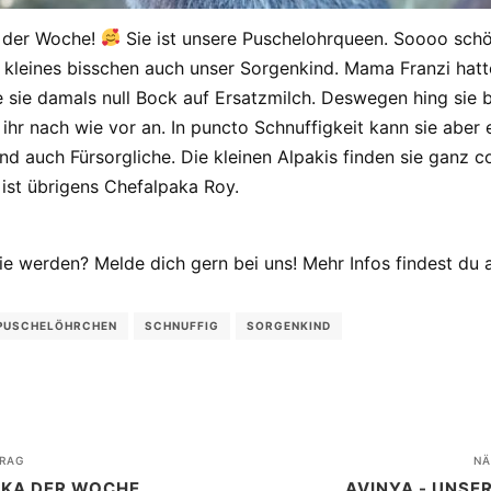
a der Woche!
Sie ist unsere Puschelohrqueen. Soooo schö
 kleines bisschen auch unser Sorgenkind. Mama Franzi hatte f
te sie damals null Bock auf Ersatzmilch. Deswegen hing si
ihr nach wie vor an. In puncto Schnuffigkeit kann sie aber 
nd auch Fürsorgliche. Die kleinen Alpakis finden sie ganz c
 ist übrigens Chefalpaka Roy.
e werden? Melde dich gern bei uns! Mehr Infos findest du
PUSCHELÖHRCHEN
SCHNUFFIG
SORGENKIND
RAG
NÄ
AKA DER WOCHE
AVINYA - UNSE