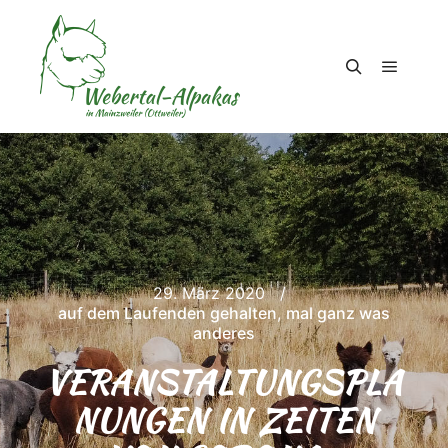
Hauptm
Suchen
29. März 2020
auf dem Laufenden gehalten
,
mal ganz was
anderes
VERANSTALTUNGSPLA
NUNGEN IN ZEITEN