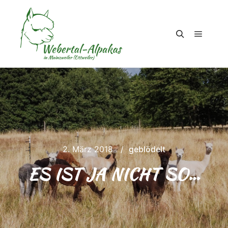
Hauptm
Suchen
2. März 2018
geblödelt
ES IST JA NICHT SO…