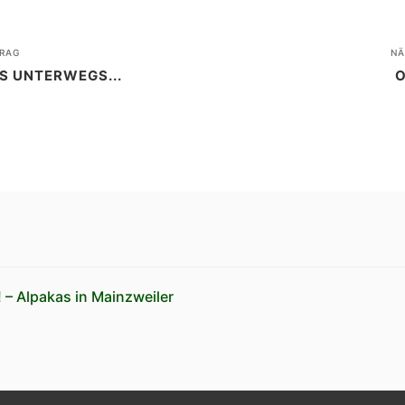
RAG
NÄ
S UNTERWEGS...
O
 – Alpakas in Mainzweiler