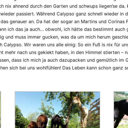
ich nix ahnend durch den Garten und schwups liegen’se da. K
wieder passiert. Während Calypso ganz schnell wieder in 
h das genauer an. Da hat der sogar an Martins und Corinas
nn ich das ja auch… obwohl, ich hätte das bestimmt auch
ierig und muss immer gucken, was da um mich herum geschi
alypso. Wir waren uns alle einig: So ein Fuß is nix für un
mehr nach uns gekiekt haben, in den Himmel stierten – na,
en, dass ich mich ja auch dazupacken und gemütlich im Gr
chen sich bei uns wohlfühlen! Das Leben kann schon ganz 