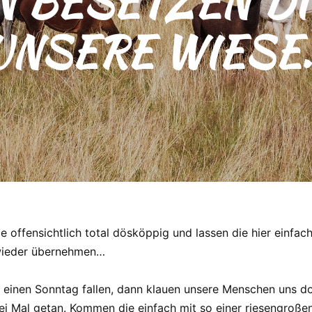
 BESETZEN DI
UNSERE WIESE
offensichtlich total dösköppig und lassen die hier einfach 
 wieder übernehmen…
inen Sonntag fallen, dann klauen unsere Menschen uns doch
ei Mal getan. Kommen die einfach mit so einer riesengroß