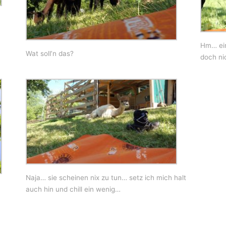
Hm… ein
Wat soll’n das?
doch ni
Naja… sie scheinen nix zu tun… setz ich mich halt
auch hin und chill ein wenig…