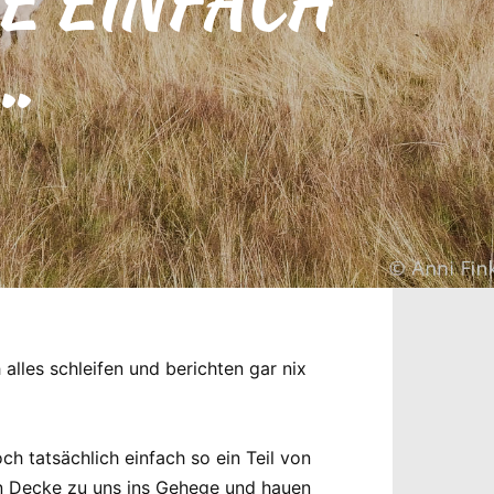
E EINFACH
…
alles schleifen und berichten gar nix
 tatsächlich einfach so ein Teil von
en Decke zu uns ins Gehege und hauen