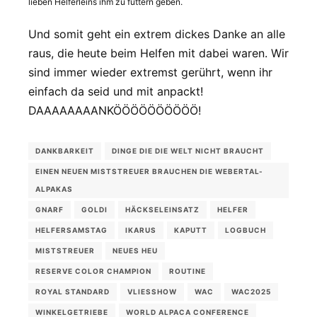
lieben Helferleins ihm zu futtern geben.
Und somit geht ein extrem dickes Danke an alle
raus, die heute beim Helfen mit dabei waren. Wir
sind immer wieder extremst gerührt, wenn ihr
einfach da seid und mit anpackt!
DAAAAAAAANKÖÖÖÖÖÖÖÖÖÖ!
DANKBARKEIT
DINGE DIE DIE WELT NICHT BRAUCHT
EINEN NEUEN MISTSTREUER BRAUCHEN DIE WEBERTAL-
ALPAKAS
GNARF
GOLDI
HÄCKSELEINSATZ
HELFER
HELFERSAMSTAG
IKARUS
KAPUTT
LOGBUCH
MISTSTREUER
NEUES HEU
RESERVE COLOR CHAMPION
ROUTINE
ROYAL STANDARD
VLIESSHOW
WAC
WAC2025
WINKELGETRIEBE
WORLD ALPACA CONFERENCE