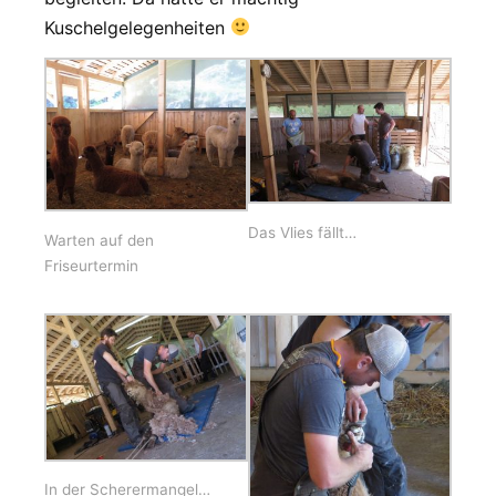
Kuschelgelegenheiten
Das Vlies fällt…
Warten auf den
Friseurtermin
In der Scherermangel…