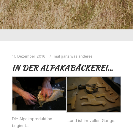
11. Dezember 2016
mal ganz was anderes
IN DER ALPAKABÄCKEREI…
Die Alpakaproduktion
…und ist im vollen Gange.
beginnt…