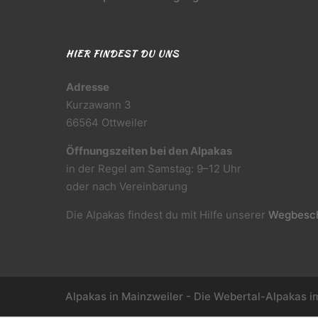
HIER FINDEST DU UNS
Adresse
Kurzawann 3
66564 Ottweiler
Öffnungszeiten bei den Alpakas
in der Regel am Samstag: 9–12 Uhr
oder nach Vereinbarung
Die Alpakas findest du mit Hilfe unserer
Wegbesch
Alpakas in Mainzweiler - Die Webertal-Alpakas i