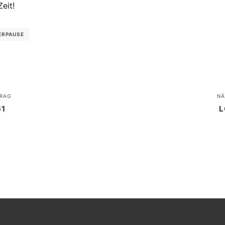
eit!
RPAUSE
RAG
NÄ
61
L