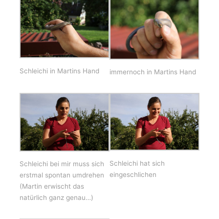
Schleichi in Martins Hand
immernoch in Martins Hand
Schleichi hat sich
Schleichi bei mir muss sich
eingeschlichen
erstmal spontan umdrehen
(Martin erwischt das
natürlich ganz genau…)