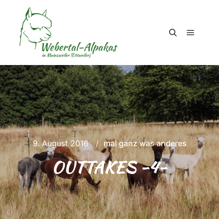
Hauptm
Suchen
9. August 2016
mal ganz was anderes
OUTTAKES -4-